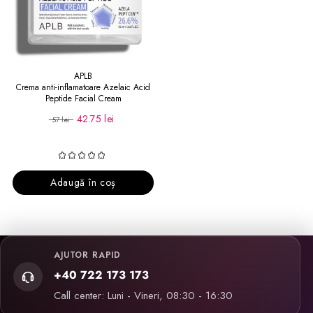
APLB
Crema anti-inflamatoare Azelaic Acid
Peptide Facial Cream
42.75 lei
57 lei
Adaugă în coș
AJUTOR RAPID
+40 722 173 173
Call center: Luni - Vineri, 08:30 - 16:30