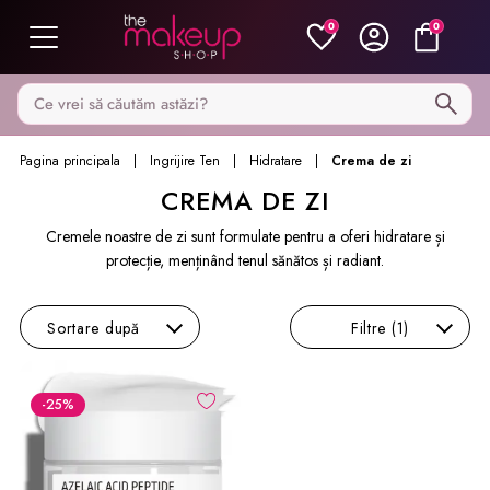
0
0
Caută pe MakeupShop
Pagina principala
Ingrijire Ten
Hidratare
Crema de zi
CREMA DE ZI
Cremele noastre de zi sunt formulate pentru a oferi hidratare și
protecție, menținând tenul sănătos și radiant.
Sortare
după
Filtre
(1)
-25
%