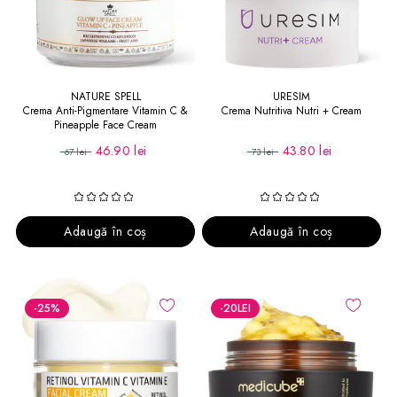
NATURE SPELL
URESIM
Crema Anti-Pigmentare Vitamin C &
Crema Nutritiva Nutri + Cream
Pineapple Face Cream
46.90 lei
43.80 lei
67 lei
73 lei
Adaugă în coș
Adaugă în coș
-25
%
-20
LEI