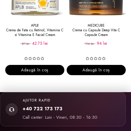
APLB
MEDICUBE
Crema de Fata cu Retinol, Vitamina C
Crema cu Capsule Deep Vita C
si Vitamina E Facial Cream
Capsule Cream
42.75 lei
94 lei
57 lei
114 lei
Adaugă în coș
Adaugă în coș
AJUTOR RAPID
+40 722 173 173
Call center: Luni - Vineri, 08:30 - 16:30