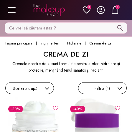
0
0
Caută pe MakeupShop
Pagina principala
Ingrijire Ten
Hidratare
Crema de zi
CREMA DE ZI
Cremele noastre de zi sunt formulate pentru a oferi hidratare și
protecție, menținând tenul sănătos și radiant.
Sortare
după
Filtre
(1)
-30
%
-40
%