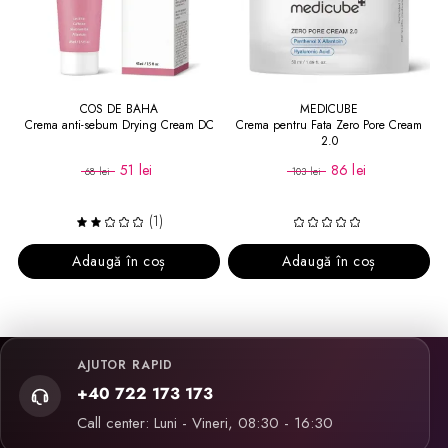
COS DE BAHA
MEDICUBE
Crema anti-sebum Drying Cream DC
Crema pentru Fata Zero Pore Cream
2.0
51 lei
86 lei
68 lei
103 lei
(1)
Adaugă în coș
Adaugă în coș
AJUTOR RAPID
+40 722 173 173
Call center: Luni - Vineri, 08:30 - 16:30