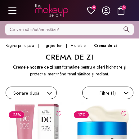
0
0
Caută pe MakeupShop
Pagina principala
Ingrijire Ten
Hidratare
Crema de zi
CREMA DE ZI
Cremele noastre de zi sunt formulate pentru a oferi hidratare și
protecție, menținând tenul sănătos și radiant.
Sortare
după
Filtre
(1)
-25
%
-17
%