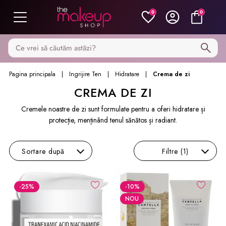
0
0
Caută pe MakeupShop
Pagina principala
Ingrijire Ten
Hidratare
Crema de zi
CREMA DE ZI
Cremele noastre de zi sunt formulate pentru a oferi hidratare și
protecție, menținând tenul sănătos și radiant.
Sortare
după
Filtre
(1)
-25
%
-10
%
NOU