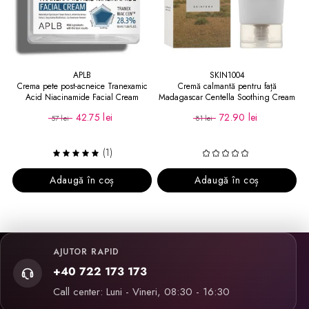
APLB
SKIN1004
Crema pete post-acneice Tranexamic
Cremă calmantă pentru față
Acid Niacinamide Facial Cream
Madagascar Centella Soothing Cream
42.75 lei
72.90 lei
57 lei
81 lei
(1)
Adaugă în coș
Adaugă în coș
AJUTOR RAPID
+40 722 173 173
Call center: Luni - Vineri, 08:30 - 16:30