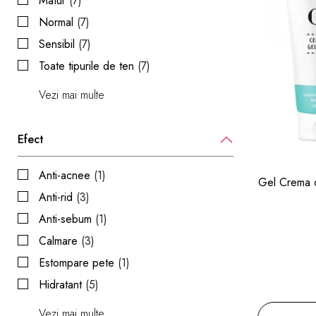
Matur
(7)
Normal
(7)
Sensibil
(7)
Toate tipurile de ten
(7)
Vezi mai multe
Efect
Anti-acnee
(1)
Gel Crema c
Anti-rid
(3)
Anti-sebum
(1)
Calmare
(3)
Estompare pete
(1)
Hidratant
(5)
Vezi mai multe