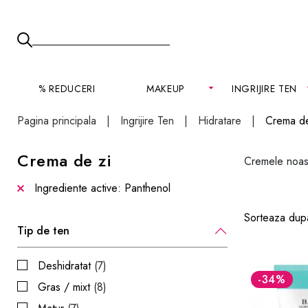
% REDUCERI
MAKEUP
INGRIJIRE TEN
Pagina principala
Ingrijire Ten
Hidratare
Crema de
Crema de zi
Cremele noastr
Ingrediente active: Panthenol
Sorteaza dup
Tip de ten
Deshidratat
(7)
-34
%
Gras / mixt
(8)