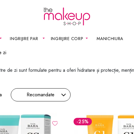
INGRIJIRE PAR
INGRIJIRE CORP
MANICHIURA
 zi
e de zi sunt formulate pentru a oferi hidratare și protecție, mențin
a
Recomandate
-25
%