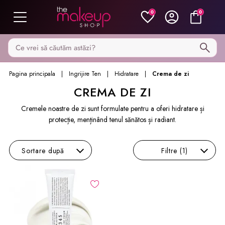
0
0
Caută pe MakeupShop
Pagina principala
Ingrijire Ten
Hidratare
Crema de zi
CREMA DE ZI
Cremele noastre de zi sunt formulate pentru a oferi hidratare și
protecție, menținând tenul sănătos și radiant.
Sortare
după
Filtre
(1)