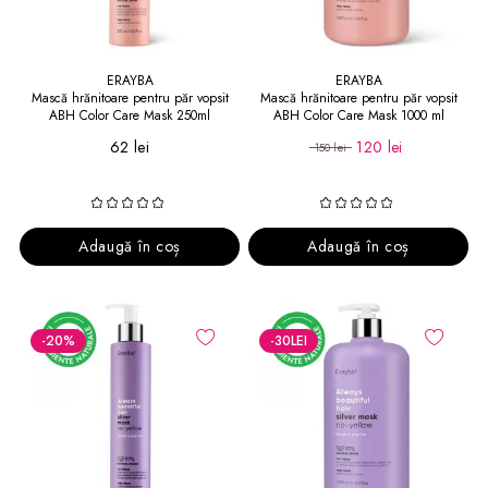
ERAYBA
ERAYBA
Mască hrănitoare pentru păr vopsit
Mască hrănitoare pentru păr vopsit
ABH Color Care Mask 250ml
ABH Color Care Mask 1000 ml
62 lei
120 lei
150 lei
Adaugă în coș
Adaugă în coș
-20
%
-30
LEI