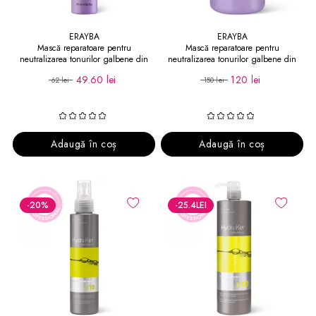
ERAYBA
ERAYBA
Mască reparatoare pentru
Mască reparatoare pentru
neutralizarea tonurilor galbene din
neutralizarea tonurilor galbene din
păr ABH Silver No-Yellow 250 ml
păr ABH Silver No-Yellow 1000 ml
49.60 lei
120 lei
62 lei
150 lei
Adaugă în coș
Adaugă în coș
-20
%
-25.4
LEI