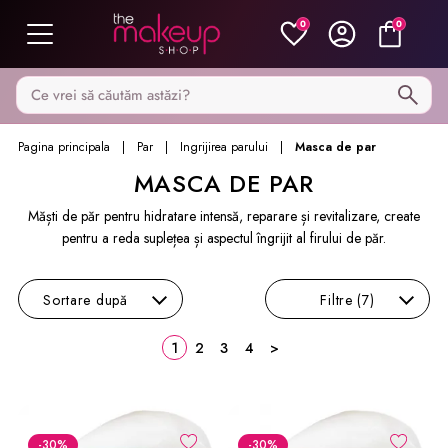
0
0
Caută pe MakeupShop
Pagina principala
Par
Ingrijirea parului
Masca de par
MASCA DE PAR
Măști de păr pentru hidratare intensă, reparare și revitalizare, create
pentru a reda suplețea și aspectul îngrijit al firului de păr.
Sortare
după
Filtre
(7)
1
2
3
4
>
-30
%
-30
%