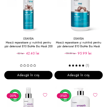
ERAYBA
ERAYBA
Mască reparatoare și nutritivă pentru
Mască reparatoare și nutritivă pentru
păr deteriorat B10 BioMe Bio Mask 200
păr deteriorat B10 BioMe Bio Mask
ml
1000 ml
42.40 lei
95.99 lei
53 lei
119.99 lei
(1)
Adaugă în coș
Adaugă în coș
-20
%
-31
LEI