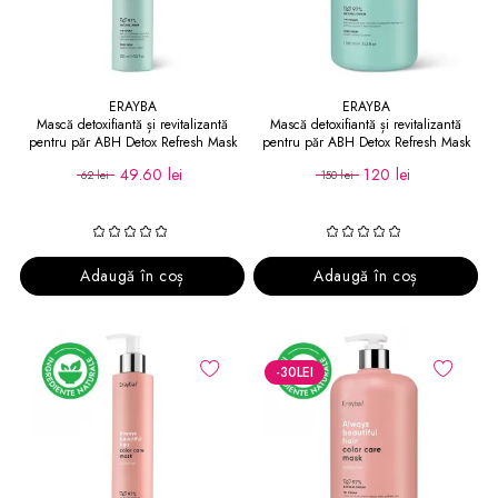
ERAYBA
ERAYBA
Mască detoxifiantă și revitalizantă
Mască detoxifiantă și revitalizantă
pentru păr ABH Detox Refresh Mask
pentru păr ABH Detox Refresh Mask
250 ml
1000 ml
49.60 lei
120 lei
62 lei
150 lei
Adaugă în coș
Adaugă în coș
-30
LEI