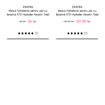
ERAYBA
ERAYBA
Mască hidratantă pentru păr cu
Mască hidratantă pentru păr cu
keratină K10 Hydraker Keratin Total
keratină K10 Hydraker Keratin Total
Mask 150 ml
Mask 1000 ml
36 lei
101.59 lei
45 lei
126.99 lei
(1)
(1)
Adaugă în coș
Adaugă în coș
-20
%
-24
LEI