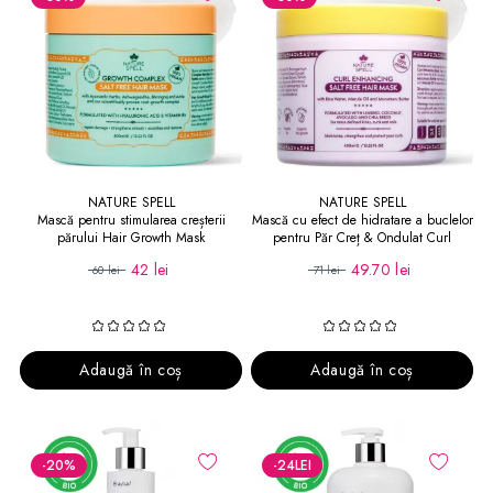
NATURE SPELL
NATURE SPELL
Mască pentru stimularea creșterii
Mască cu efect de hidratare a buclelor
părului Hair Growth Mask
pentru Păr Creț & Ondulat Curl
Enhancing Salt Free Mask
42 lei
49.70 lei
60 lei
71 lei
Adaugă în coș
Adaugă în coș
-20
%
-24
LEI