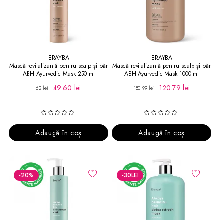
ERAYBA
ERAYBA
Mască revitalizantă pentru scalp și păr
Mască revitalizantă pentru scalp și păr
ABH Ayurvedic Mask 250 ml
ABH Ayurvedic Mask 1000 ml
49.60 lei
120.79 lei
62 lei
150.99 lei
Adaugă în coș
Adaugă în coș
-20
%
-30
LEI