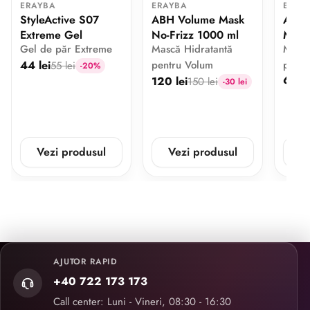
ERAYBA
ERAYBA
ERAY
StyleActive S07
ABH Volume Mask
ABH 
Extreme Gel
No-Frizz 1000 ml
Mask
Gel de păr Extreme
Mască Hidratantă
Mască
44 lei
pentru Volum
pentr
55 lei
-20%
62 le
120 lei
150 lei
-30 lei
Vezi produsul
Vezi produsul
V
AJUTOR RAPID
+40 722 173 173
Call center: Luni - Vineri, 08:30 - 16:30