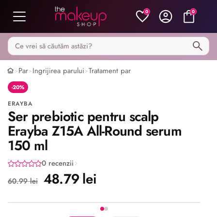
0
0
Caută pe MakeupShop
Par
Ingrijirea parului
Tratament par
>
>
>
-20%
ERAYBA
Ser prebiotic pentru scalp
Erayba Z15A All-Round serum
150 ml
0 recenzii
48.79 lei
60.99 lei
Imaginea 1 din 2
Share