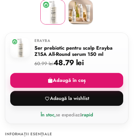
ERAYBA
Ser prebiotic pentru scalp Erayba
Z15A All-Round serum 150 ml
48.79 lei
60.99 lei
Adaugă în coș
Adaugă la wishlist
În stoc,
se expediază
rapid
INFORMAȚII ESENȚIALE